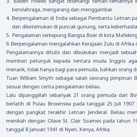
3.
Baden Powell sangat disenangi teman-temannya kar
berolahraga, mengarang dan menggambar.
4.
Berpengalaman di India sebagai Pembantu Letnan pada
dan diketemukan di puncak gunung, serta keberhasila
5.
Pengalaman terkepung Bangsa Boer di kota Mafeking,
6.
Berpengalaman mengalahkan Kerajaan Zulu di Afrika d
Pengalamannya ditulis dan dibukukan menjadi sebu
memberi petunjuk kepada tentara muda Inggris aga
menarik, tidak hanya bagi para pemuda, bahkan orang 
Tuan William Smyth sebagai salah seorang pimpinan B
sesuai dengan cerita pengalaman beliau.
Lalu dipanggillah sebanyak 21 orang pemuda dari Boy
berlatih di Pulau Brownsea pada tanggal 25 Juli 1907
dengan pangkat terakhir Letnan Jenderal. Beliau me
menikah dengan Olave St. Clair Soames pada tahun 19
tanggal 8 Januari 1941 di Nyeri, Kenya, Afrika.