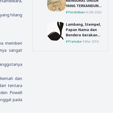
rsandiwara,
MENGURAI UNSUR
YANG TERKANDUNG
DALAM DEFINISI
Pendidikan
6 Okt 2020
 yang hilang
TEKNOLOGI
PENDIDIKAN
Lambang, Stempel,
MENURUT AECT
Papan Nama dan
TAHUN 2004
Bendera Gerakan
Pramuka
Pramuka
9 Mar 2016
ya memberi
unya sangat
 anggotanya
erkemah dan
ari tentara
aden Powell
inggal pada