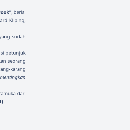
Book”
, berisi
rd Kliping,
yang sudah
si petunjuk
kan seorang
rang-karang
mementingkan
ramuka dari
d)
.