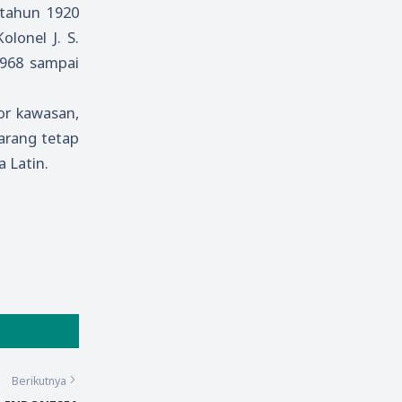
 tahun 1920
lonel J. S.
1968 sampai
or kawasan,
karang tetap
a Latin.
Berikutnya