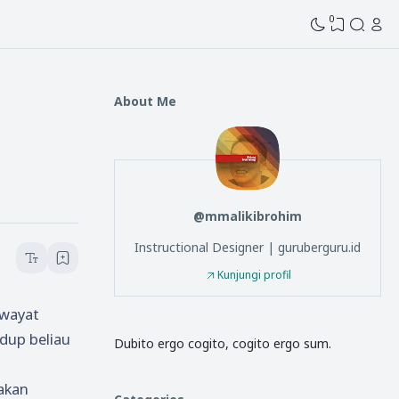
0
About Me
@mmalikibrohim
Instructional Designer | guruberguru.id
Kunjungi profil
iwayat
dup beliau
Dubito ergo cogito, cogito ergo sum.
akan