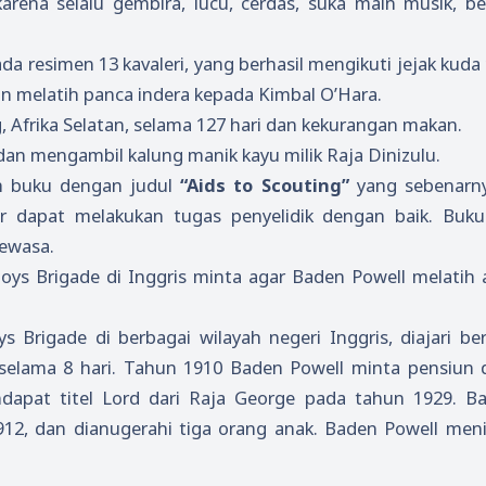
ena selalu gembira, lucu, cerdas, suka main musik, be
 resimen 13 kavaleri, yang berhasil mengikuti jejak kuda
n melatih panca indera kepada Kimbal O’Hara.
 Afrika Selatan, selama 127 hari dan kekurangan makan.
an mengambil kalung manik kayu milik Raja Dinizulu.
ah buku dengan judul
“Aids to Scouting”
yang sebenarn
r dapat melakukan tugas penyelidik dengan baik. Buk
dewasa.
oys Brigade di Inggris minta agar Baden Powell melatih
s Brigade di berbagai wilayah negeri Inggris, diajari b
 selama 8 hari. Tahun 1910 Baden Powell minta pensiun d
ndapat titel Lord dari Raja George pada tahun 1929. B
12, dan dianugerahi tiga orang anak. Baden Powell men