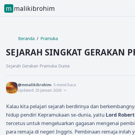
mmalikibrohim
Beranda
Pramuka
SEJARAH SINGKAT GERAKAN 
Sejarah Gerakan Pramuka Dunia
@mmalikibrohim
5
menit baca
Updated:
25 Januari 2026
Kalau kita pelajari sejarah berdirinya dan berkembangny
hidup pendiri Kepramukaan se-dunia, yaitu
Lord Robert
tercetus untuk mengeluarkan gagasan mengenai pemb
para remaja di negeri Inggris. Pembinaan remaja inil