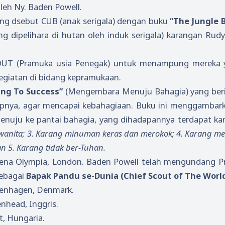
eh Ny. Baden Powell.
ang dsebut CUB (anak serigala) dengan buku
“The Jungle 
 dipelihara di hutan oleh induk serigala) karangan Rudya
UT (Pramuka usia Penegak) untuk menampung mereka 
kegiatan di bidang kepramukaan.
ing To Success”
(Mengembara Menuju Bahagia) yang beri
pnya, agar mencapai kebahagiaan. Buku ini menggambar
uju ke pantai bahagia, yang dihadapannya terdapat ka
g wanita; 3. Karang minuman keras dan merokok; 4. Karang 
n 5. Karang tidak ber-Tuhan.
arena Olympia, London. Baden Powell telah mengundang P
sebagai
Bapak Pandu se-Dunia (Chief Scout of The Worl
penhagen, Denmark.
enhead, Inggris.
t, Hungaria.