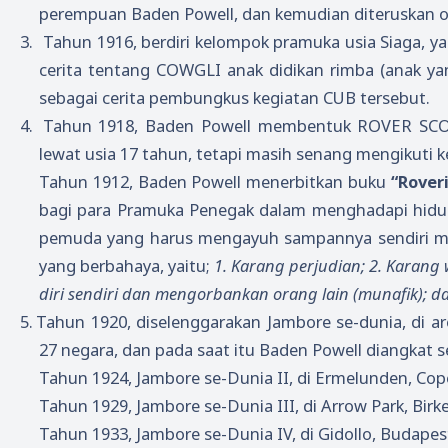
perempuan Baden Powell, dan kemudian diteruskan ol
3.
Tahun 1916, berdiri kelompok pramuka usia Siaga, y
cerita tentang COWGLI anak didikan rimba (anak yang
sebagai cerita pembungkus kegiatan CUB tersebut.
4.
Tahun 1918, Baden Powell membentuk ROVER SCO
lewat usia 17 tahun, tetapi masih senang mengikuti 
Tahun 1912, Baden Powell menerbitkan buku
“Rover
bagi para Pramuka Penegak dalam menghadapi hidu
pemuda yang harus mengayuh sampannya sendiri men
yang berbahaya, yaitu;
1. Karang perjudian; 2. Karan
diri sendiri dan mengorbankan orang lain (munafik); da
5.
Tahun 1920, diselenggarakan Jambore se-dunia, di 
27 negara, dan pada saat itu Baden Powell diangkat 
Tahun 1924, Jambore se-Dunia II, di Ermelunden, Co
Tahun 1929, Jambore se-Dunia III, di Arrow Park, Birk
Tahun 1933, Jambore se-Dunia IV, di Gidollo, Budapes