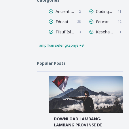
Categories
Ancient Geek
Coding for Kids
2
11
Education Figure
Educational Theory Visualization
28
12
Filsuf Islam
Kesehatan dan Olahraga
3
1
Tampilkan selengkapnya +9
Multimedia
Pendidikan
6
11
Peraturan Perundang-Undangan
Pramuka
3
8
Popular Posts
SCORM Sample
Scratch
1
11
Storyline
Teori Belajar
1
24
Uncategorized
5
DOWNLOAD LAMBANG-
LAMBANG PROVINSI DI