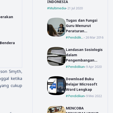
INDONESIA
Multimedia
21 Jul 2020
Gerakan
Tugas dan Fungsi
Guru Menurut
Peraturan
Perundang-
Pendidikan
26 Mar 2016
Undangan
 Bendera
Landasan Sosiologis
dalam
Pengembangan
Kurikulum
Pendidikan
9 Apr 2020
nson Smyth,
ggal ketika
Download Buku
Belajar Microsoft
 yang cukup
Word Lengkap
Pendidikan
9 Mei 2022
MENCOBA