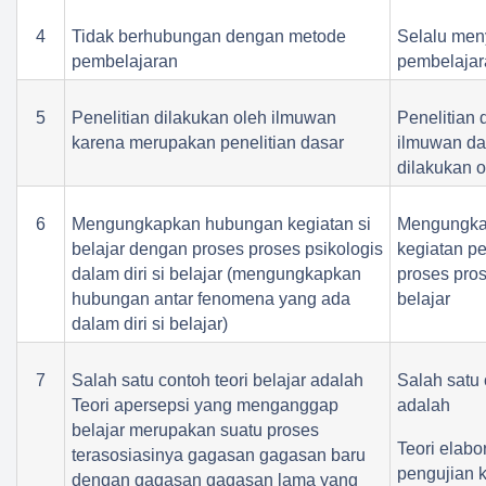
4
Tidak berhubungan dengan metode
Selalu men
pembelajaran
pembelajar
5
Penelitian dilakukan oleh ilmuwan
Penelitian 
karena merupakan penelitian dasar
ilmuwan dan
dilakukan o
6
Mengungkapkan hubungan kegiatan si
Mengungka
belajar dengan proses proses psikologis
kegiatan p
dalam diri si belajar (mengungkapkan
proses pros
hubungan antar fenomena yang ada
belajar
dalam diri si belajar)
7
Salah satu contoh teori belajar adalah
Salah satu 
Teori apersepsi yang menganggap
adalah
belajar merupakan suatu proses
Teori elabo
terasosiasinya gagasan gagasan baru
pengujian k
dengan gagasan gagasan lama yang