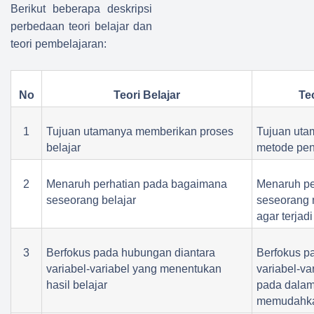
Berikut beberapa deskripsi
perbedaan teori belajar dan
teori pembelajaran:
No
Teori Belajar
Te
1
Tujuan utamanya memberikan proses
Tujuan ut
belajar
metode pen
2
Menaruh perhatian pada bagaimana
Menaruh pe
seseorang belajar
seseorang 
agar terjadi
3
Berfokus pada hubungan diantara
Berfokus p
variabel-variabel yang menentukan
variabel-va
hasil belajar
pada dalam 
memudahka