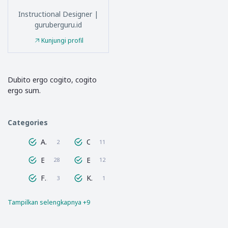
Instructional Designer |
guruberguru.id
Kunjungi profil
Dubito ergo cogito, cogito
ergo sum.
Categories
Ancient Geek
Coding for Kids
2
11
Education Figure
Educational Theory Visualization
28
12
Filsuf Islam
Kesehatan dan Olahraga
3
1
Tampilkan selengkapnya +9
Multimedia
Pendidikan
6
11
Peraturan Perundang-Undangan
Pramuka
3
8